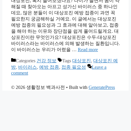
대상포진, 혹시 들어보셨나요? 나이가 들면서 몸이 약
해질 때 찾아오는 아프고 성가신 바이러스 중 하나인
데요, 많은 분들이 이 대상포진 예방 접종이 과연 꼭
필요한지 궁금해하실 거예요. 이 글에서는 대상포진
예방 접종의 필요성과 그 효과에 대해 알아보고, 접종
을 해야 하는 이유와 장단점을 쉽게 풀어드릴게요. 대
상포진이란 무엇인가요? 대상포진은 수두-대상포진
바이러스라는 바이러스에 의해 발생하는 질환입니다.
이 바이러스는 우리가 어렸을 …
Read more
Categories
건강 정보
Tags
대상포진
,
대상포진 예
방
,
바이러스
,
예방 접종
,
접종 필요성
Leave a
comment
© 2026 생활정보 백과사전
• Built with
GeneratePress