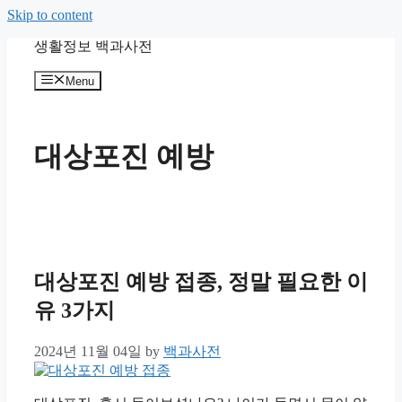
Skip to content
생활정보 백과사전
Menu
대상포진 예방
대상포진 예방 접종, 정말 필요한 이
유 3가지
2024년 11월 04일
by
백과사전