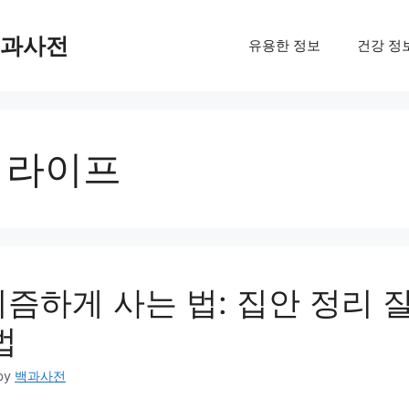
백과사전
유용한 정보
건강 정
 라이프
즘하게 사는 법: 집안 정리 잘
법
by
백과사전