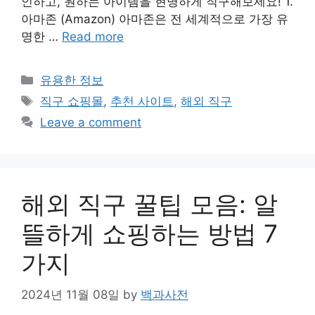
인하고, 원하는 아이템을 현명하게 직구해보세요! 1.
아마존 (Amazon) 아마존은 전 세계적으로 가장 유
명한 …
Read more
Categories
유용한 정보
Tags
직구 쇼핑몰
,
추천 사이트
,
해외 직구
Leave a comment
해외 직구 꿀팁 모음: 알
뜰하게 쇼핑하는 방법 7
가지
2024년 11월 08일
by
백과사전