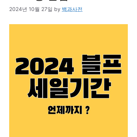
2024년 10월 27일
by
백과사전