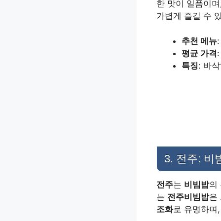
한 맛이 일품이며
가볍게 즐길 수 
추천 메뉴
평균 가격
특징
: 바
3. 전주: 
전주
는
비빔밥
의
는
전주비빔밥
은
조화
로 유명하며