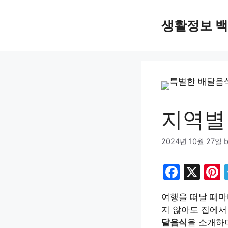
Skip
to
생활정보 
content
지역별
2024년 10월 27일
F
X
P
a
여행을 떠날 때마
c
지 않아도 집에
e
달음식
을 소개하