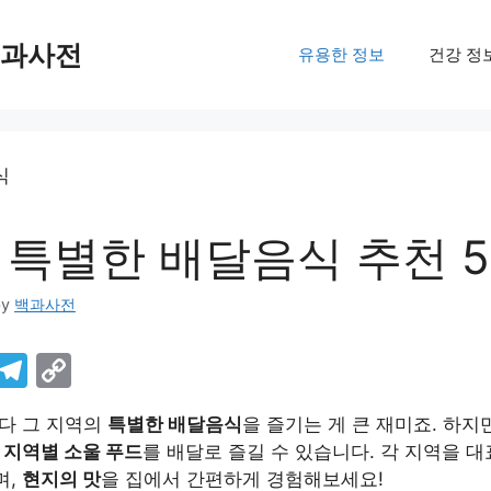
백과사전
유용한 정보
건강 정
 특별한 배달음식 추천 
by
백과사전
i
T
C
nt
el
o
다 그 지역의
특별한 배달음식
을 즐기는 게 큰 재미죠. 하지
er
e
p
서
지역별 소울 푸드
를 배달로 즐길 수 있습니다. 각 지역을 
e
gr
y
며,
현지의 맛
을 집에서 간편하게 경험해보세요!