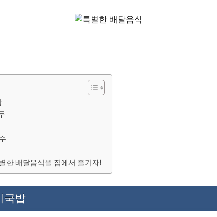
t
a
Li
m
n
k
밥
만두
국수
특별한 배달음식을 집에서 즐기자!
돼지국밥