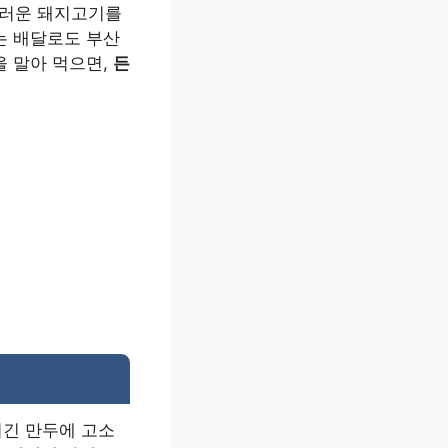
드러운 돼지고기를
는 배달로도 부산
을 말아 먹으면,
든
튀긴 만두에 고소